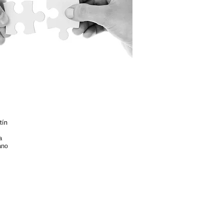
tín
a
ano