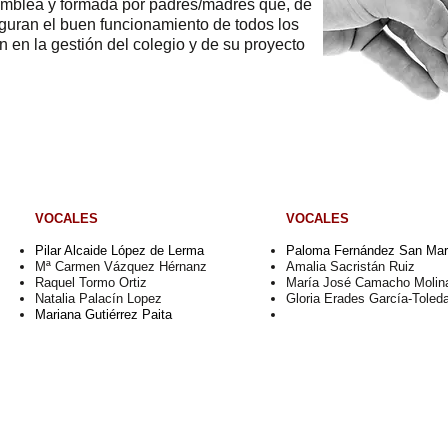
samblea y formada por padres/madres que, de
eguran el buen funcionamiento de todos los
n en la gestión del colegio y de su proyecto
VOCALES
VOCALES
Pilar Alcaide López de Lerma
Paloma Fernández San Mar
Mª Carmen Vázquez Hérnanz
Amalia Sacristán Ruiz
Raquel Tormo Ortiz
María José Camacho Molin
Natalia Palacín Lopez
​Gloria Erades García-Toled
Mariana Gutiérrez Paita
ina@gmail.com
/ Calle Ribadesella S/N. Torrelodones, 28250, Madrid.